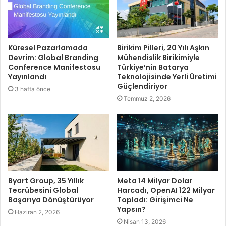
Küresel Pazarlamada
Birikim Pilleri, 20 Yılı Aşkın
Devrim: Global Branding
Mühendislik Birikimiyle
Conference Manifestosu
Türkiye’nin Batarya
Yayınlandı
Teknolojisinde Yerli Üretimi
Güçlendiriyor
3 hafta önce
Temmuz 2, 2026
Byart Group, 35 Yıllık
Meta 14 Milyar Dolar
Tecrübesini Global
Harcadı, OpenAI 122 Milyar
Başarıya Dönüştürüyor
Topladı: Girişimci Ne
Yapsın?
Haziran 2, 2026
Nisan 13, 2026