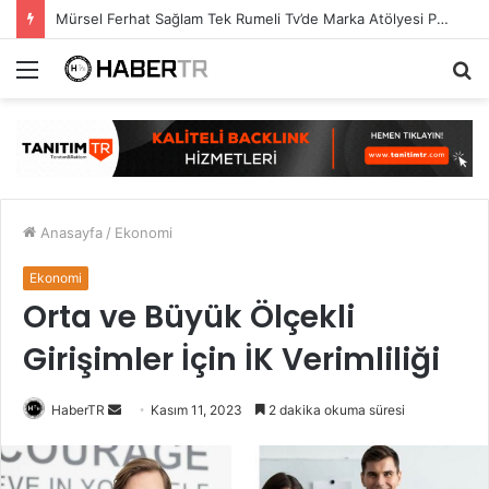
Mürsel Ferhat Sağlam Tek Rumeli Tv’de Marka Atölyesi Programına Konuk Oldu
Menü
A
y
...
Anasayfa
/
Ekonomi
Ekonomi
Orta ve Büyük Ölçekli
Girişimler İçin İK Verimliliği
Bir
HaberTR
Kasım 11, 2023
2 dakika okuma süresi
e-
posta
göndermek