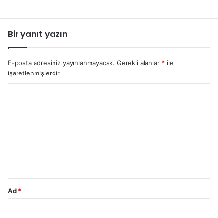
Bir yanıt yazın
E-posta adresiniz yayınlanmayacak.
Gerekli alanlar
*
ile
işaretlenmişlerdir
Y
o
r
u
m
*
Ad
*