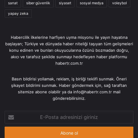
sanat
siber güvenlik
siyaset
sosyal medya
voleybol
yapay zeka
Habercilik ilkelerine harfiyen uyma misyonu ile yayın hayatına
başlayan; Türkiye ve dünyada haber niteliği taşıyan tüm gelişmeleri
konu edinen ve bunları okuyucularına özünü bozmadan doğru,
akıcı ve tarafsız şekilde sunmayı hedefleyen haber platformu
habertr.com.tr
Basın bildirisi yollamak, reklam, iş birliği teklifi sunmak. Öneri
şikayet bildirimi sunmak. Haber göndermek için, sağ taraftan
sitemize abone olabilir ya da info@habertr.com.tr mail
gönderebilirsiniz.
E-
Posta
adresinizi
giriniz