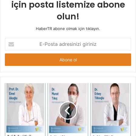
için posta listemize abone
olun!
HaberTR abone olmak için tıklayın.
E-
Posta
adresinizi
giriniz