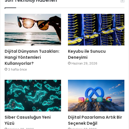
Son Teknoloji Haberleri
Dijital Dünyanın Tuzakları:
Keyubu ile Sunucu
Hangi Yöntemleri
Deneyimi
Kullanıyorlar?
Haziran 29, 2026
3 hafta önce
Siber Casusluğun Yeni
Dijital Pazarlama Artık Bir
Yüzü
Seçenek Değil