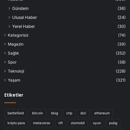
Gündem
(36)
Ulusal Haber
(24)
Yerel Haber
(30)
Kategorisiz
(74)
Magazin
(39)
Sağlık
(252)
Spor
(38)
Teknoloji
(228)
Yaşam
(321)
Etiketler
battlefield
bitcoin
blog
chp
dizi
ethereum
kripto para
metaverse
nft
otomobil
oyun
pubg