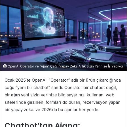
posta
göndermek
OpenAI Operator ve "Ajan" Çağı: Yapay Zeka Artık Sizin Yerinize İş Yapıyor
Ocak 2025’te OpenAI, “Operator” adlı bir ürün çıkardığında
çoğu “yeni bir chatbot” sandı. Operator bir chatbot değil,
bir
ajan
yani sizin yerinize bilgisayarınızı kullanan, web
sitelerinde gezinen, formları dolduran, rezervasyon yapan
bir yapay zeka. ve 2026’da bu ajanlar her yerde.
Chatbot’tan Ajana: