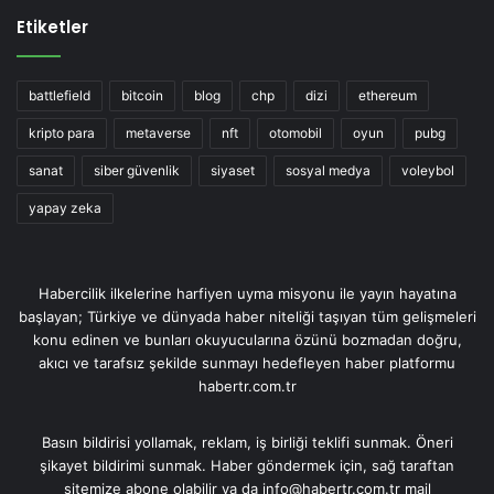
Etiketler
battlefield
bitcoin
blog
chp
dizi
ethereum
kripto para
metaverse
nft
otomobil
oyun
pubg
sanat
siber güvenlik
siyaset
sosyal medya
voleybol
yapay zeka
Habercilik ilkelerine harfiyen uyma misyonu ile yayın hayatına
başlayan; Türkiye ve dünyada haber niteliği taşıyan tüm gelişmeleri
konu edinen ve bunları okuyucularına özünü bozmadan doğru,
akıcı ve tarafsız şekilde sunmayı hedefleyen haber platformu
habertr.com.tr
Basın bildirisi yollamak, reklam, iş birliği teklifi sunmak. Öneri
şikayet bildirimi sunmak. Haber göndermek için, sağ taraftan
sitemize abone olabilir ya da info@habertr.com.tr mail