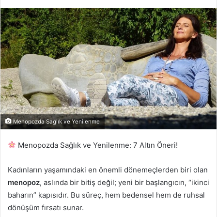
e-
posta
göndermek
Menopozda Sağlık ve Yenilenme
Menopozda Sağlık ve Yenilenme: 7 Altın Öneri!
Kadınların yaşamındaki en önemli dönemeçlerden biri olan
menopoz
, aslında bir bitiş değil; yeni bir başlangıcın, “ikinci
baharın” kapısıdır. Bu süreç, hem bedensel hem de ruhsal
dönüşüm fırsatı sunar.