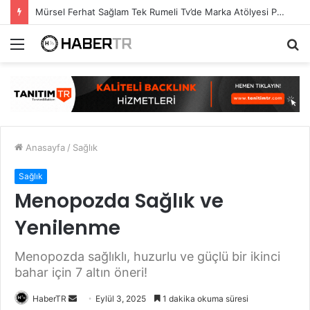
Mürsel Ferhat Sağlam Tek Rumeli Tv’de Marka Atölyesi Programına Konuk Oldu
Menü
A
y
...
Anasayfa
/
Sağlık
Sağlık
Menopozda Sağlık ve
Yenilenme
Menopozda sağlıklı, huzurlu ve güçlü bir ikinci
bahar için 7 altın öneri!
Bir
HaberTR
Eylül 3, 2025
1 dakika okuma süresi