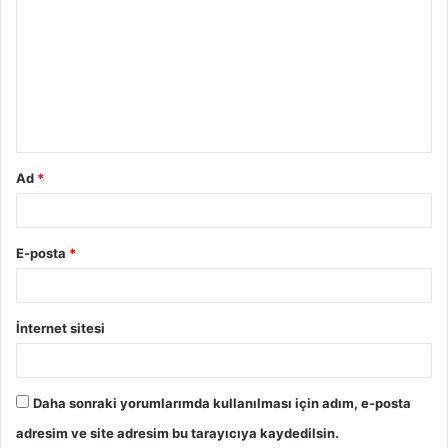
o
r
u
m
*
Ad
*
E-posta
*
İnternet sitesi
Daha sonraki yorumlarımda kullanılması için adım, e-posta
adresim ve site adresim bu tarayıcıya kaydedilsin.