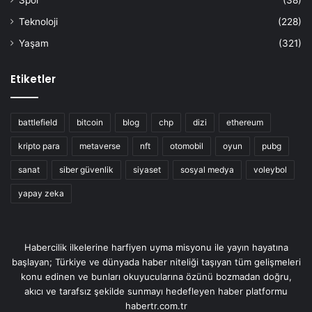
Spor
(38)
Teknoloji
(228)
Yaşam
(321)
Etiketler
battlefield
bitcoin
blog
chp
dizi
ethereum
kripto para
metaverse
nft
otomobil
oyun
pubg
sanat
siber güvenlik
siyaset
sosyal medya
voleybol
yapay zeka
Habercilik ilkelerine harfiyen uyma misyonu ile yayın hayatına
başlayan; Türkiye ve dünyada haber niteliği taşıyan tüm gelişmeleri
konu edinen ve bunları okuyucularına özünü bozmadan doğru,
akıcı ve tarafsız şekilde sunmayı hedefleyen haber platformu
habertr.com.tr