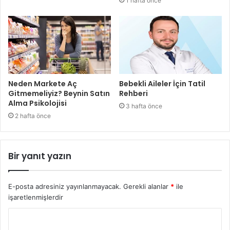
1 hafta önce
Neden Markete Aç
Bebekli Aileler İçin Tatil
Gitmemeliyiz? Beynin Satın
Rehberi
Alma Psikolojisi
3 hafta önce
2 hafta önce
Bir yanıt yazın
E-posta adresiniz yayınlanmayacak.
Gerekli alanlar
*
ile
işaretlenmişlerdir
Y