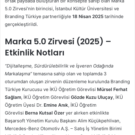
ortak paydada buluşturan bir konsepte sahip olan Marka
5.0 Zirvesi’nin birincisi, İstanbul Kültür Üniversitesi ve
Branding Türkiye partnerliğiyle
18 Nisan 2025
tarihinde
gerçekleştirildi.
Marka 5.0 Zirvesi (2025) –
Etkinlik Notları
“Dijitalleşme, Sürdürülebilirlik ve İşveren Odağında
Markalaşma”
temasına sahip olan ve toplamda 3
oturumdan oluşan zirvenin düzenleme kurulunda Branding
Türkiye Kurucusu ve İKÜ Öğretim Görevlisi
Mürsel Ferhat
Sağlam
, İKÜ Öğretim Görevlisi
Gözde Kuzu Uluçay
, İKÜ
Öğretim Üyesi Dr.
Emine Anık
, İKÜ Öğretim
Görevlisi
Berna Kutsal Özer
yer alırken etkinlikte
Başarsoft Yönetim Kurulu Başkanı Alim Küçükpehlivan,
Mercedes-Benz Otomotiv A.Ş. – Satış İş Yönetim Birimi