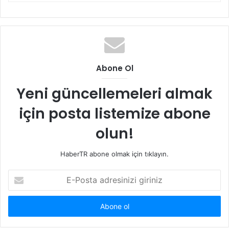
Abone Ol
Yeni güncellemeleri almak
için posta listemize abone
olun!
HaberTR abone olmak için tıklayın.
E-
Posta
adresinizi
giriniz