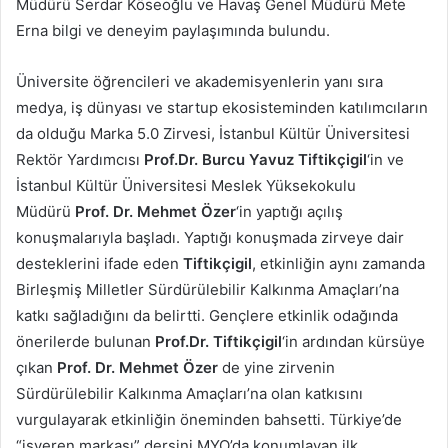
Müdürü Serdar Köseoğlu ve Havaş Genel Müdürü Mete
Erna bilgi ve deneyim paylaşımında bulundu.
Üniversite öğrencileri ve akademisyenlerin yanı sıra
medya, iş dünyası ve startup ekosisteminden katılımcıların
da olduğu Marka 5.0 Zirvesi, İstanbul Kültür Üniversitesi
Rektör Yardımcısı
Prof.Dr. Burcu Yavuz Tiftikçigil
‘in ve
İstanbul Kültür Üniversitesi Meslek Yüksekokulu
Müdürü
Prof. Dr. Mehmet Özer
‘in yaptığı açılış
konuşmalarıyla başladı. Yaptığı konuşmada zirveye dair
desteklerini ifade eden
Tiftikçigil
, etkinliğin aynı zamanda
Birleşmiş Milletler Sürdürülebilir Kalkınma Amaçları’na
katkı sağladığını da belirtti. Gençlere etkinlik odağında
önerilerde bulunan
Prof.Dr. Tiftikçigil
‘in ardından kürsüye
çıkan
Prof. Dr. Mehmet Özer
de yine zirvenin
Sürdürülebilir Kalkınma Amaçları’na olan katkısını
vurgulayarak etkinliğin öneminden bahsetti. Türkiye’de
“işveren markası” dersini MYO’da konumlayan ilk