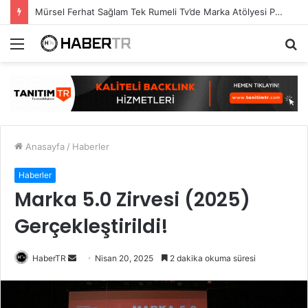
Mürsel Ferhat Sağlam Tek Rumeli Tv’de Marka Atölyesi Programına Konuk Oldu
Menü
A
y
...
Anasayfa
/
Haberler
Haberler
Marka 5.0 Zirvesi (2025)
Gerçekleştirildi!
Bir
HaberTR
Nisan 20, 2025
2 dakika okuma süresi
e-
posta
göndermek