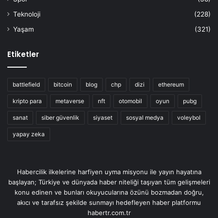
Teknoloji
(228)
Yaşam
(321)
Etiketler
battlefield
bitcoin
blog
chp
dizi
ethereum
kripto para
metaverse
nft
otomobil
oyun
pubg
sanat
siber güvenlik
siyaset
sosyal medya
voleybol
yapay zeka
Habercilik ilkelerine harfiyen uyma misyonu ile yayın hayatına
başlayan; Türkiye ve dünyada haber niteliği taşıyan tüm gelişmeleri
konu edinen ve bunları okuyucularına özünü bozmadan doğru,
akıcı ve tarafsız şekilde sunmayı hedefleyen haber platformu
habertr.com.tr