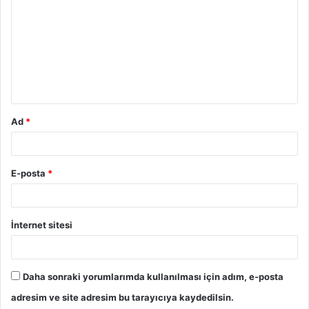
r
u
m
*
Ad
*
E-posta
*
İnternet sitesi
Daha sonraki yorumlarımda kullanılması için adım, e-posta
adresim ve site adresim bu tarayıcıya kaydedilsin.