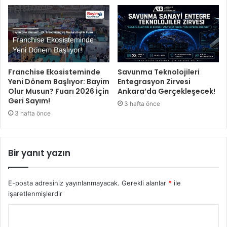
Franchise Ekosisteminde
Savunma Teknolojileri
Yeni Dönem Başlıyor: Bayim
Entegrasyon Zirvesi
Olur Musun? Fuarı 2026 İçin
Ankara’da Gerçekleşecek!
Geri Sayım!
3 hafta önce
3 hafta önce
Bir yanıt yazın
E-posta adresiniz yayınlanmayacak.
Gerekli alanlar
*
ile
işaretlenmişlerdir
Y
o