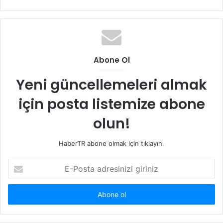
Abone Ol
Yeni güncellemeleri almak
için posta listemize abone
olun!
HaberTR abone olmak için tıklayın.
E-
Posta
adresinizi
giriniz