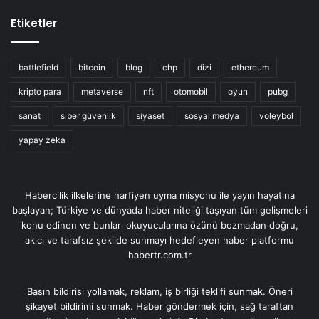
Etiketler
battlefield
bitcoin
blog
chp
dizi
ethereum
kripto para
metaverse
nft
otomobil
oyun
pubg
sanat
siber güvenlik
siyaset
sosyal medya
voleybol
yapay zeka
Habercilik ilkelerine harfiyen uyma misyonu ile yayın hayatına
başlayan; Türkiye ve dünyada haber niteliği taşıyan tüm gelişmeleri
konu edinen ve bunları okuyucularına özünü bozmadan doğru,
akıcı ve tarafsız şekilde sunmayı hedefleyen haber platformu
habertr.com.tr
Basın bildirisi yollamak, reklam, iş birliği teklifi sunmak. Öneri
şikayet bildirimi sunmak. Haber göndermek için, sağ taraftan