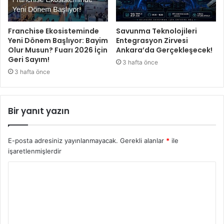
Franchise Ekosisteminde
Savunma Teknolojileri
Yeni Dönem Başlıyor: Bayim
Entegrasyon Zirvesi
Olur Musun? Fuarı 2026 İçin
Ankara’da Gerçekleşecek!
Geri Sayım!
3 hafta önce
3 hafta önce
Bir yanıt yazın
E-posta adresiniz yayınlanmayacak.
Gerekli alanlar
*
ile
işaretlenmişlerdir
Y
o
r
u