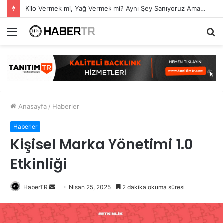
Kilo Vermek mi, Yağ Vermek mi? Aynı Şey Sanıyoruz Ama Değil!
Menü
A
y
...
Anasayfa
/
Haberler
Haberler
Kişisel Marka Yönetimi 1.0
Etkinliği
Bir
HaberTR
Nisan 25, 2025
2 dakika okuma süresi
e-
posta
göndermek