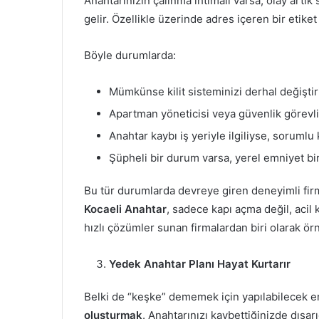
Anahtarınızın çalınma ihtimali varsa, olay artık
gelir. Özellikle üzerinde adres içeren bir etiket
Böyle durumlarda:
Mümkünse kilit sisteminizi derhal değiştir
Apartman yöneticisi veya güvenlik görevlis
Anahtar kaybı iş yeriyle ilgiliyse, sorumlu 
Şüpheli bir durum varsa, yerel emniyet b
Bu tür durumlarda devreye giren deneyimli firm
Kocaeli Anahtar
, sadece kapı açma değil, acil 
hızlı çözümler sunan firmalardan biri olarak örn
Yedek Anahtar Planı Hayat Kurtarır
Belki de “keşke” dememek için yapılabilecek e
oluşturmak
. Anahtarınızı kaybettiğinizde dı