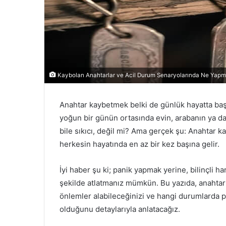
Kaybolan Anahtarlar ve Acil Durum Senaryolarında Ne Yapma
Anahtar kaybetmek belki de günlük hayatta başım
yoğun bir günün ortasında evin, arabanın ya d
bile sıkıcı, değil mi? Ama gerçek şu: Anahtar k
herkesin hayatında en az bir kez başına gelir.
İyi haber şu ki; panik yapmak yerine, bilinçli h
şekilde atlatmanız mümkün. Bu yazıda, anahtar 
önlemler alabileceğinizi ve hangi durumlarda 
olduğunu detaylarıyla anlatacağız.