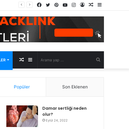
Facebook
Twitter
Pinterest
YouTube
Instagram
Kayıt
Rastgele
Kenar
u
Ol
Makale
Bölmesi
Rastgele
Kenar
Arama
LER
Makale
Bölmesi
yap
Popüler
Son Eklenen
...
Damar sertliği neden
olur?
Eylül 24, 2022