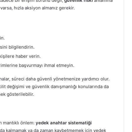
 sadece bir erişim sorunu değil,
güvenlik riski
anlamına
 varsa, hızla aksiyon almanız gerekir.
in.
ini bilgilendirin.
kişilere haber verin.
irimlerine başvurmayı ihmal etmeyin.
alar, süreci daha güvenli yönetmenize yardımcı olur.
kilit değişimi ve güvenlik danışmanlığı konularında da
ek gösterilebilir.
n mantıklı önlem:
yedek anahtar sistematiği
şarıda kalmamak ya da zaman kaybetmemek için yedek