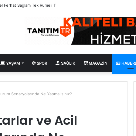
l Ferhat Sağlam Tek Rumeli Tv’de Marka Atölyesi Programına Konuk Old
YAŞAM
SPOR
SAĞLIK
MAGAZIN
HABER
Durum Senaryolarında Ne Yapmalısınız?
rlar ve Acil