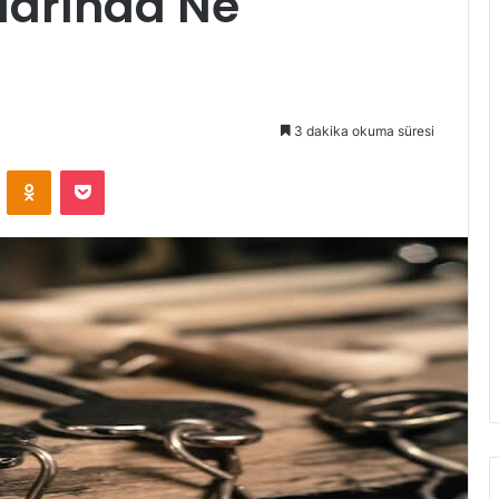
larında Ne
3 dakika okuma süresi
VKontakte
Odnoklassniki
Pocket