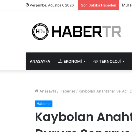
Mürse
Perşembe, Ağustos 6 2026
Son Dakika Haberleri
ANASAYFA
EKONOMI
TEKNOLOJI
Anasayfa
/
Haberler
/
Kaybolan Anahtarlar ve Acil 
Haberler
Kaybolan Anahta