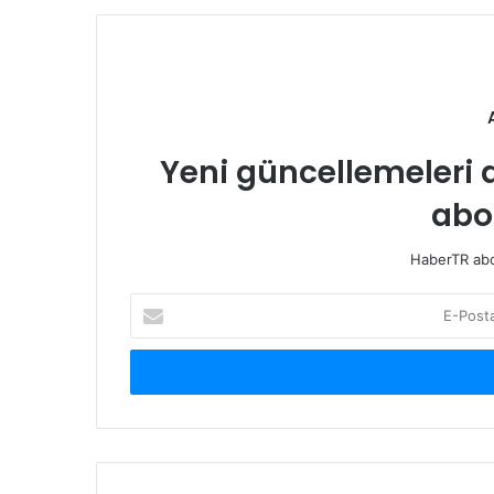
Yeni güncellemeleri 
abo
HaberTR abon
E-
Posta
adresinizi
giriniz