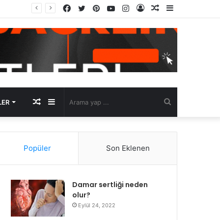
Facebook
Twitter
Pinterest
YouTube
Instagram
Kayıt
Rastgele
Kenar
Ol
Makale
Bölmesi
Rastgele
Kenar
Arama
LER
Makale
Bölmesi
yap
Popüler
Son Eklenen
...
Damar sertliği neden
olur?
Eylül 24, 2022