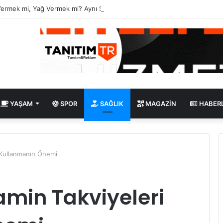
Vermek mi, Yağ Vermek mi? Aynı Şey Sanıyoruz Ama Değil!
YAŞAM
SPOR
SAĞLIK
MAGAZIN
HABER
 Kullanmanın Önemi
amin Takviyeleri