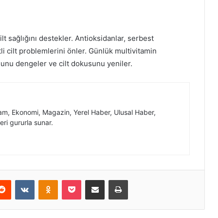
ilt sağlığını destekler. Antioksidanlar, serbest
li cilt problemlerini önler. Günlük multivitamin
t tonunu dengeler ve cilt dokusunu yeniler.
, Ekonomi, Magazin, Yerel Haber, Ulusal Haber,
eri gururla sunar.
erest
Reddit
VKontakte
Odnoklassniki
Pocket
E-Posta ile paylaş
Yazdır