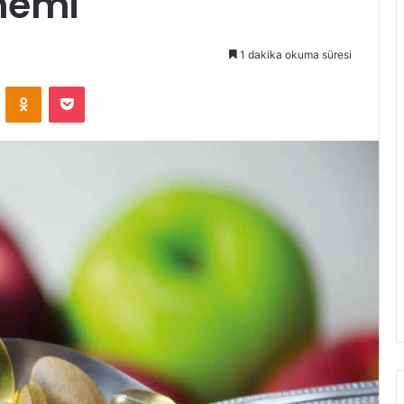
nemi
1 dakika okuma süresi
VKontakte
Odnoklassniki
Pocket