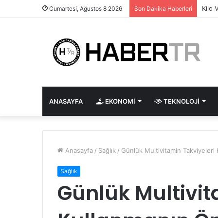
Kilo 
Cumartesi, Ağustos 8 2026
Son Dakika Haberleri
ANASAYFA
EKONOMI
TEKNOLOJI
Anasayfa
/
Sağlık
/
Günlük Multivitamin Takviyeleri
Sağlık
Günlük Multivit