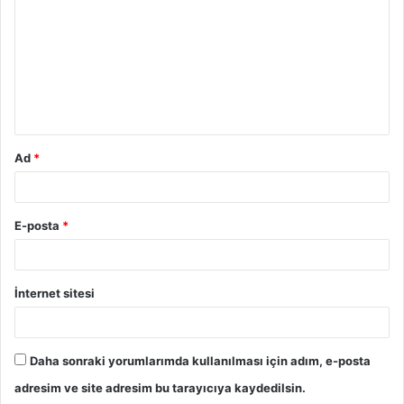
r
u
m
*
Ad
*
E-posta
*
İnternet sitesi
Daha sonraki yorumlarımda kullanılması için adım, e-posta
adresim ve site adresim bu tarayıcıya kaydedilsin.