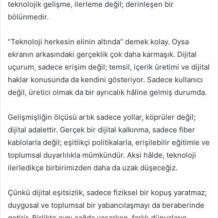
teknolojik gelişme, ilerleme değil; derinleşen bir
bölünmedir.
“Teknoloji herkesin elinin altında” demek kolay. Oysa
ekranın arkasındaki gerçeklik çok daha karmaşık. Dijital
uçurum, sadece erişim değil; temsil, içerik üretimi ve dijital
haklar konusunda da kendini gösteriyor. Sadece kullanıcı
değil, üretici olmak da bir ayrıcalık hâline gelmiş durumda.
Gelişmişliğin ölçüsü artık sadece yollar, köprüler değil;
dijital adalettir. Gerçek bir dijital kalkınma, sadece fiber
kablolarla değil; eşitlikçi politikalarla, erişilebilir eğitimle ve
toplumsal duyarlılıkla mümkündür. Aksi hâlde, teknoloji
ilerledikçe birbirimizden daha da uzak düşeceğiz.
Çünkü dijital eşitsizlik, sadece fiziksel bir kopuş yaratmaz;
duygusal ve toplumsal bir yabancılaşmayı da beraberinde
getirir. Birlikte aynı çağda yaşarken, farklı dünyaların