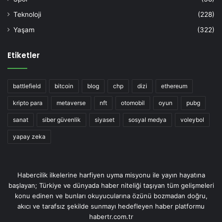
Teknoloji
(228)
Yaşam
(322)
Etiketler
battlefield
bitcoin
blog
chp
dizi
ethereum
kripto para
metaverse
nft
otomobil
oyun
pubg
sanat
siber güvenlik
siyaset
sosyal medya
voleybol
yapay zeka
Habercilik ilkelerine harfiyen uyma misyonu ile yayın hayatına
başlayan; Türkiye ve dünyada haber niteliği taşıyan tüm gelişmeleri
konu edinen ve bunları okuyucularına özünü bozmadan doğru,
akıcı ve tarafsız şekilde sunmayı hedefleyen haber platformu
habertr.com.tr