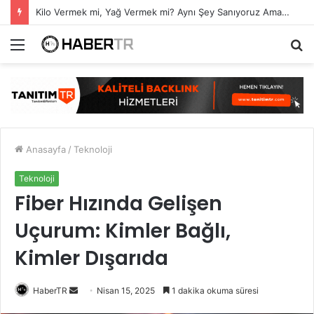
Kilo Vermek mi, Yağ Vermek mi? Aynı Şey Sanıyoruz Ama Değil!
Menü
A
y
...
Anasayfa
/
Teknoloji
Teknoloji
Fiber Hızında Gelişen
Uçurum: Kimler Bağlı,
Kimler Dışarıda
Bir
HaberTR
Nisan 15, 2025
1 dakika okuma süresi
e-