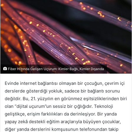
posta
göndermek
Fiber Hızında Gelişen Uçurum: Kimler Bağlı, Kimler Dışarıda
Evinde internet bağlantısı olmayan bir çocuğun, çevrim içi
derslerde gösterdiği yokluk, sadece bir bağlantı sorunu
değildir. Bu, 21. yüzyılın en görünmez eşitsizliklerinden biri
olan “dijital uçurum”un sessiz bir çığlığıdır. Teknoloji
geliştikçe, erişim farklılıkları da derinleşiyor. Bir yanda
yapay zekâ destekli eğitim araçlarıyla büyüyen çocuklar,
diğer yanda derslerini komşusunun telefonundan takip