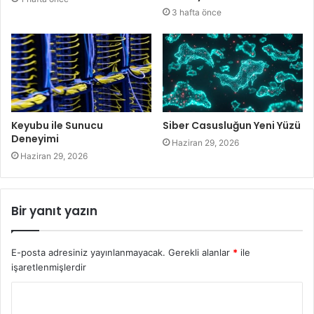
3 hafta önce
Keyubu ile Sunucu
Siber Casusluğun Yeni Yüzü
Deneyimi
Haziran 29, 2026
Haziran 29, 2026
Bir yanıt yazın
E-posta adresiniz yayınlanmayacak.
Gerekli alanlar
*
ile
işaretlenmişlerdir
Y
o