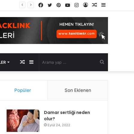
Facebook
Twitter
Pinterest
YouTube
Instagram
Kayıt
Rastgele
Kenar
Ol
Makale
Bölmesi
Rastgele
Kenar
Arama
LER
Makale
Bölmesi
yap
Popüler
Son Eklenen
...
Damar sertliği neden
olur?
Eylül 24, 2022