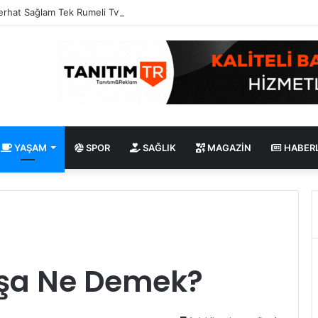
erhat Sağlam Tek Rumeli Tv’de Marka Atölyesi Programına Konuk Oldu
YAŞAM
SPOR
SAĞLIK
MAGAZIN
HABER
aşa Ne Demek?