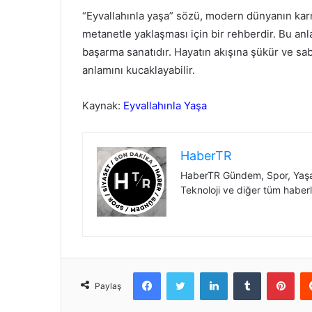
“Eyvallahınla yaşa” sözü, modern dünyanın kar
metanetle yaklaşması için bir rehberdir. Bu a
başarma sanatıdır. Hayatın akışına şükür ve sa
anlamını kucaklayabilir.
Kaynak:
Eyvallahınla Yaşa
HaberTR
HaberTR Gündem, Spor, Yaşam
Teknoloji ve diğer tüm haberl
Facebook
Twitter
LinkedIn
Tumblr
Pint
Paylaş