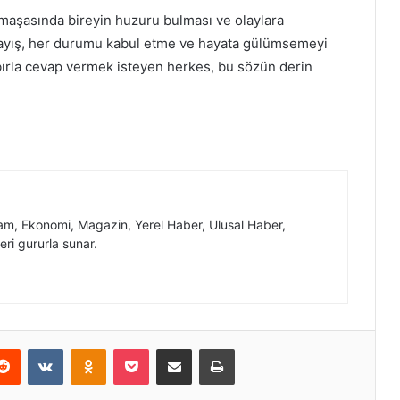
maşasında bireyin huzuru bulması ve olaylara
nlayış, her durumu kabul etme ve hayata gülümsemeyi
bırla cevap vermek isteyen herkes, bu sözün derin
, Ekonomi, Magazin, Yerel Haber, Ulusal Haber,
eri gururla sunar.
erest
Reddit
VKontakte
Odnoklassniki
Pocket
E-Posta ile paylaş
Yazdır