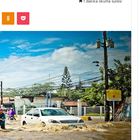
1 dakika okuma süresi
VKontakte
Odnoklassniki
Pocket