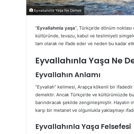
Eyvallahınla Yaşa Ne Demek
“
Eyvallahınla yaşa
”, Türkçe’de dönüm noktası o
kültüründe, tevazu, kabul ve teslimiyeti simgel
tam olarak ne ifade eder ve neden bu kadar etki
Eyvallahınla Yaşa Ne 
Eyvallahın Anlamı
“Eyvallah” kelimesi, Arapça kökenli bir ifadedir
demektir. Ancak Türkçe’de ve kültürümüzde bu ke
barındıracak şekilde zenginleşmiştir. Hayatın in
karşı bir metanet ve olgunlukla yaklaşmayı ifad
Eyvallahınla Yaşa Felsefesi