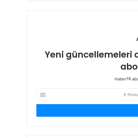
Yeni güncellemeleri 
abo
HaberTR abon
E-
Posta
adresinizi
giriniz