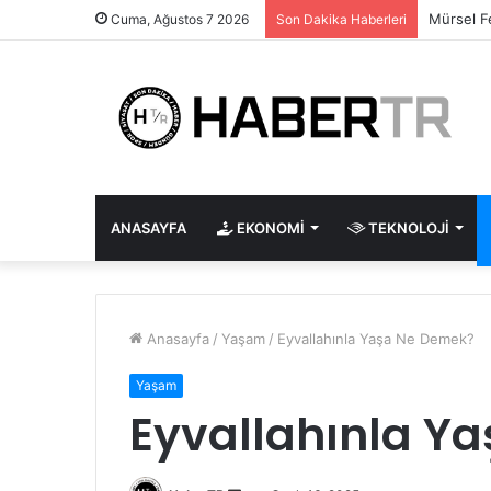
Mürsel F
Cuma, Ağustos 7 2026
Son Dakika Haberleri
ANASAYFA
EKONOMI
TEKNOLOJI
Anasayfa
/
Yaşam
/
Eyvallahınla Yaşa Ne Demek?
Yaşam
Eyvallahınla Y