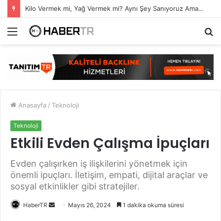
Kilo Vermek mi, Yağ Vermek mi? Aynı Şey Sanıyoruz Ama Değil!
Menü
A
y
...
Anasayfa
/
Teknoloji
Teknoloji
Etkili Evden Çalışma İpuçları
Evden çalışırken iş ilişkilerini yönetmek için
önemli ipuçları. İletişim, empati, dijital araçlar ve
sosyal etkinlikler gibi stratejiler.
Bir
HaberTR
Mayıs 26, 2024
1 dakika okuma süresi
e-