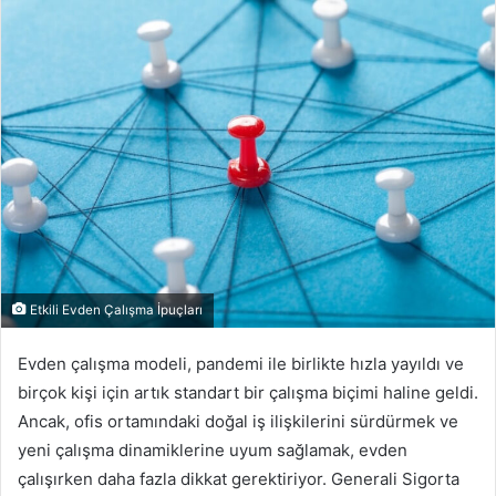
posta
göndermek
Etkili Evden Çalışma İpuçları
Evden çalışma modeli, pandemi ile birlikte hızla yayıldı ve
birçok kişi için artık standart bir çalışma biçimi haline geldi.
Ancak, ofis ortamındaki doğal iş ilişkilerini sürdürmek ve
yeni çalışma dinamiklerine uyum sağlamak, evden
çalışırken daha fazla dikkat gerektiriyor. Generali Sigorta