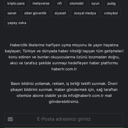
kripto para
metaverse
nft
otomobil
oyun
pubg
sanat
siber güvenlik
siyaset
sosyal medya
voleybol
yapay zeka
Habercilik ilkelerine harfiyen uyma misyonu ile yayın hayatına
başlayan; Türkiye ve dünyada haber niteliği taşıyan tüm gelişmeleri
konu edinen ve bunları okuyucularına özünü bozmadan doğru,
akıcı ve tarafsız şekilde sunmayı hedefleyen haber platformu
habertr.com.tr
Basın bildirisi yollamak, reklam, iş birliği teklifi sunmak. Öneri
şikayet bildirimi sunmak. Haber göndermek için, sağ taraftan
sitemize abone olabilir ya da info@habertr.com.tr mail
gönderebilirsiniz.
E-
Posta
adresinizi