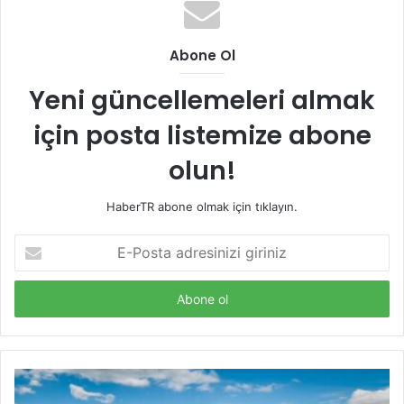
Abone Ol
Yeni güncellemeleri almak
için posta listemize abone
olun!
HaberTR abone olmak için tıklayın.
E-
Posta
adresinizi
giriniz