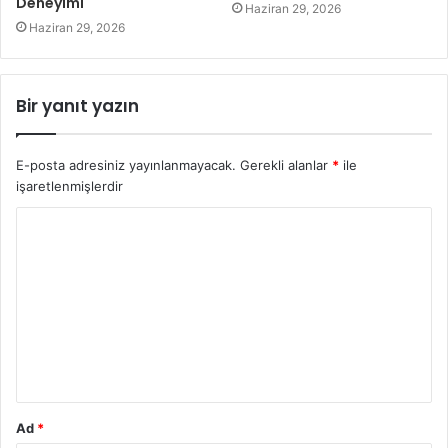
Deneyimi
Haziran 29, 2026
Haziran 29, 2026
Bir yanıt yazın
E-posta adresiniz yayınlanmayacak.
Gerekli alanlar
*
ile
işaretlenmişlerdir
Y
o
r
u
m
*
Ad
*