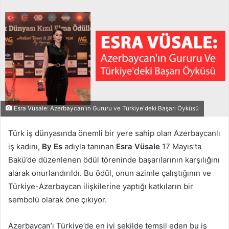
posta
göndermek
Esra Vüsale: Azerbaycan'ın Gururu ve Türkiye'deki Başarı Öyküsü
Türk iş dünyasında önemli bir yere sahip olan Azerbaycanlı
iş kadını,
By Es
adıyla tanınan
Esra Vüsale
17 Mayıs’ta
Bakü’de düzenlenen ödül töreninde başarılarının karşılığını
alarak onurlandırıldı. Bu ödül, onun azimle çalıştığının ve
Türkiye-Azerbaycan ilişkilerine yaptığı katkıların bir
sembolü olarak öne çıkıyor.
Azerbaycan’ı Türkiye’de en iyi şekilde temsil eden bu iş