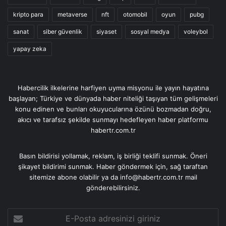
kripto para
metaverse
nft
otomobil
oyun
pubg
sanat
siber güvenlik
siyaset
sosyal medya
voleybol
yapay zeka
Habercilik ilkelerine harfiyen uyma misyonu ile yayın hayatına
başlayan; Türkiye ve dünyada haber niteliği taşıyan tüm gelişmeleri
konu edinen ve bunları okuyucularına özünü bozmadan doğru,
akıcı ve tarafsız şekilde sunmayı hedefleyen haber platformu
habertr.com.tr
Basın bildirisi yollamak, reklam, iş birliği teklifi sunmak. Öneri
şikayet bildirimi sunmak. Haber göndermek için, sağ taraftan
sitemize abone olabilir ya da info@habertr.com.tr mail
gönderebilirsiniz.
E-
Posta