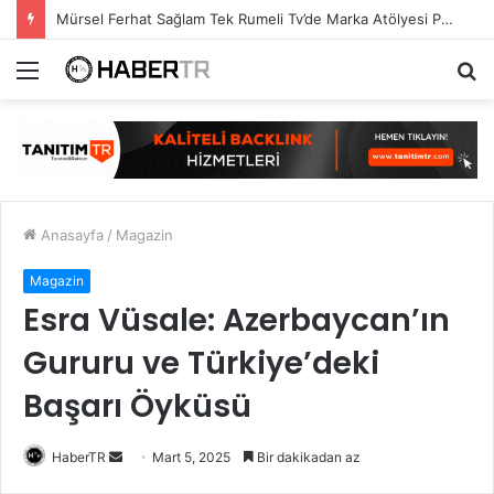
Mürsel Ferhat Sağlam Tek Rumeli Tv’de Marka Atölyesi Programına Konuk Oldu
Menü
A
y
...
Anasayfa
/
Magazin
Magazin
Esra Vüsale: Azerbaycan’ın
Gururu ve Türkiye’deki
Başarı Öyküsü
Bir
HaberTR
Mart 5, 2025
Bir dakikadan az
e-