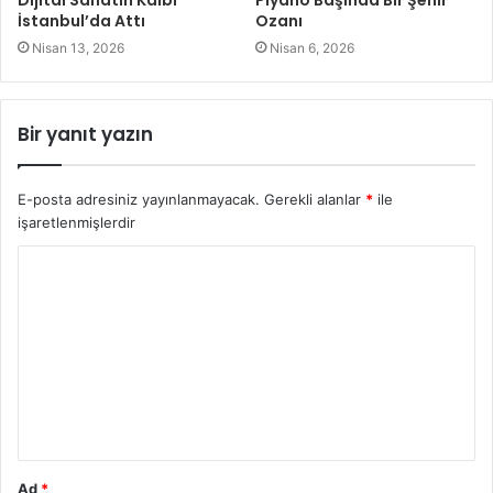
Dijital Sanatın Kalbi
Piyano Başında Bir Şehir
İstanbul’da Attı
Ozanı
Nisan 13, 2026
Nisan 6, 2026
Bir yanıt yazın
E-posta adresiniz yayınlanmayacak.
Gerekli alanlar
*
ile
işaretlenmişlerdir
Y
o
r
u
m
*
Ad
*