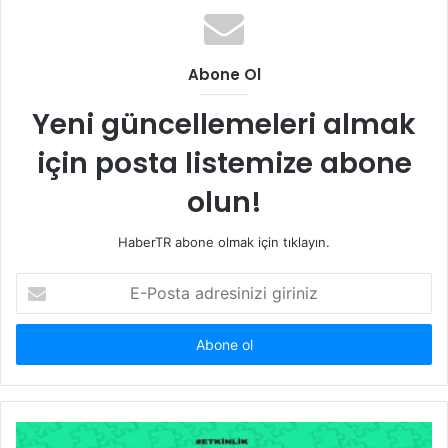
Abone Ol
Yeni güncellemeleri almak
için posta listemize abone
olun!
HaberTR abone olmak için tıklayın.
E-
Posta
adresinizi
giriniz