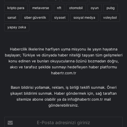
kripto para
metaverse
nft
otomobil
oyun
pubg
sanat
siber güvenlik
siyaset
sosyal medya
voleybol
yapay zeka
Habercilik ilkelerine harfiyen uyma misyonu ile yayın hayatına
başlayan; Türkiye ve dünyada haber niteliği taşıyan tüm gelişmeleri
konu edinen ve bunları okuyucularına özünü bozmadan doğru,
akıcı ve tarafsız şekilde sunmayı hedefleyen haber platformu
habertr.com.tr
Basın bildirisi yollamak, reklam, iş birliği teklifi sunmak. Öneri
şikayet bildirimi sunmak. Haber göndermek için, sağ taraftan
sitemize abone olabilir ya da info@habertr.com.tr mail
gönderebilirsiniz.
E-
Posta