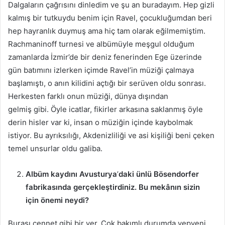
Dalgaların çağrısını dinledim ve şu an buradayım. Hep gizli
kalmış bir tutkuydu benim için Ravel, çocukluğumdan beri
hep hayranlık duymuş ama hiç tam olarak eğilmemiştim.
Rachmaninoff turnesi ve albümüyle meşgul olduğum
zamanlarda İzmir’de bir deniz fenerinden Ege üzerinde
gün batımını izlerken içimde Ravel’in müziği çalmaya
başlamıştı, o anın kilidini açtığı bir serüven oldu sonrası.
Herkesten farklı onun müziği, dünya dışından
gelmiş gibi. Öyle icatlar, fikirler arkasına saklanmış öyle
derin hisler var ki, insan o müziğin içinde kaybolmak
istiyor. Bu ayrıksılığı, Akdenizliliği ve asi kişiliği beni çeken
temel unsurlar oldu galiba.
Albüm kaydını Avusturya
’
daki ünlü Bösendorfer
fabrikasında gerçekleştirdiniz. Bu mekânın sizin
için önemi neydi?
Burası cennet gibi bir yer. Çok bakımlı durumda yepyeni