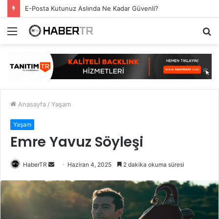
E-Posta Kutunuz Aslında Ne Kadar Güvenli?
Menü
A
y
...
Anasayfa
/
Yaşam
Yaşam
Emre Yavuz Söyleşi
Bir
HaberTR
Haziran 4, 2025
2 dakika okuma süresi
e-
posta
göndermek