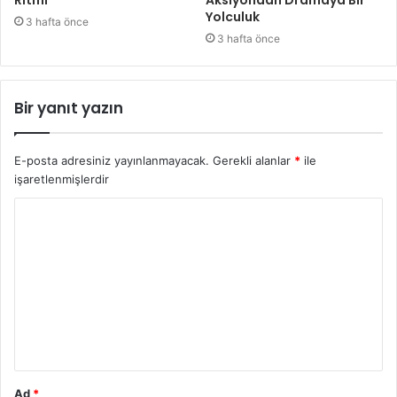
Yolculuk
3 hafta önce
3 hafta önce
Bir yanıt yazın
E-posta adresiniz yayınlanmayacak.
Gerekli alanlar
*
ile
işaretlenmişlerdir
Y
o
r
u
m
*
Ad
*