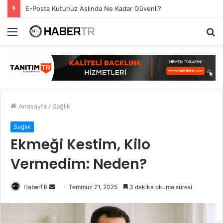
E-Posta Kutunuz Aslında Ne Kadar Güvenli?
Menü
A
y
...
Anasayfa
/
Sağlık
Sağlık
Ekmeği Kestim, Kilo
Vermedim: Neden?
Bir
HaberTR
Temmuz 21, 2025
3 dakika okuma süresi
e-
posta
göndermek