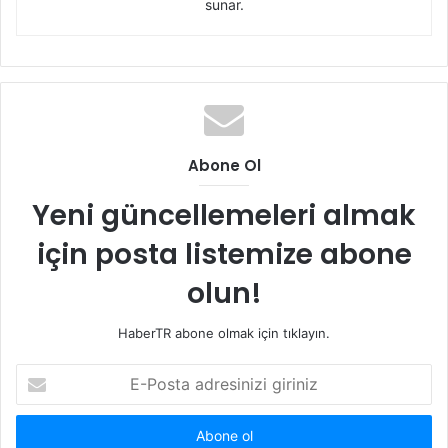
sunar.
Abone Ol
Yeni güncellemeleri almak
için posta listemize abone
olun!
HaberTR abone olmak için tıklayın.
E-
Posta
adresinizi
giriniz