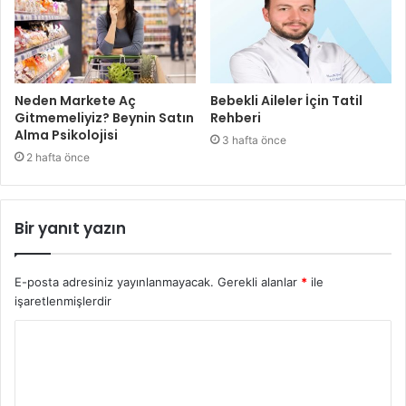
Neden Markete Aç
Bebekli Aileler İçin Tatil
Gitmemeliyiz? Beynin Satın
Rehberi
Alma Psikolojisi
3 hafta önce
2 hafta önce
Bir yanıt yazın
E-posta adresiniz yayınlanmayacak.
Gerekli alanlar
*
ile
işaretlenmişlerdir
Y
o
r