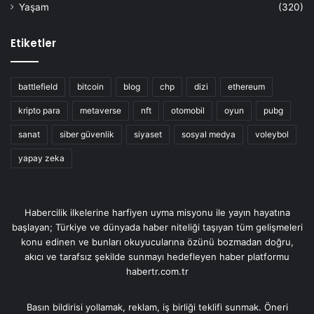
Yaşam
(320)
Etiketler
battlefield
bitcoin
blog
chp
dizi
ethereum
kripto para
metaverse
nft
otomobil
oyun
pubg
sanat
siber güvenlik
siyaset
sosyal medya
voleybol
yapay zeka
Habercilik ilkelerine harfiyen uyma misyonu ile yayın hayatına
başlayan; Türkiye ve dünyada haber niteliği taşıyan tüm gelişmeleri
konu edinen ve bunları okuyucularına özünü bozmadan doğru,
akıcı ve tarafsız şekilde sunmayı hedefleyen haber platformu
habertr.com.tr
Basın bildirisi yollamak, reklam, iş birliği teklifi sunmak. Öneri