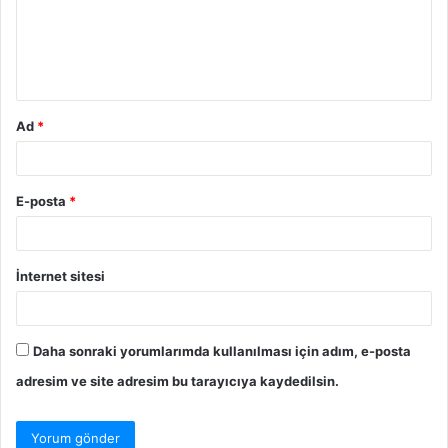
u
m
*
Ad
*
E-posta
*
İnternet sitesi
Daha sonraki yorumlarımda kullanılması için adım, e-posta
adresim ve site adresim bu tarayıcıya kaydedilsin.