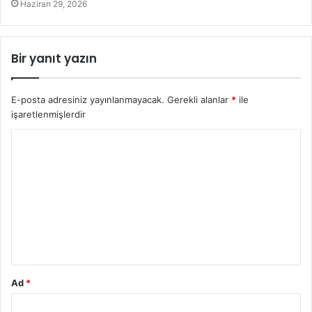
Haziran 29, 2026
Bir yanıt yazın
E-posta adresiniz yayınlanmayacak.
Gerekli alanlar
*
ile
işaretlenmişlerdir
Y
o
r
u
m
*
Ad
*