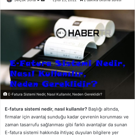
takip
e-
edin
posta
göndermek
E-Fatura Sistemi Nedir, Nasıl Kullanılır, Neden Gereklidir?
E-fatura sistemi nedir, nasıl kullanılır?
Başlığı altında,
firmalar için avantaj sunduğu kadar çevrenin korunması ve
zaman tasarrufu sağlanması gibi farklı avantajlar da sunan
E-fatura sistemi hakkında ihtiyaç duyulan bilgilere yer