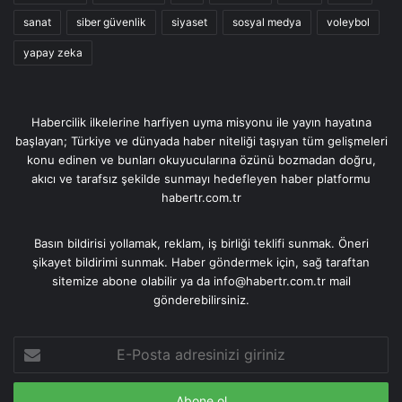
sanat
siber güvenlik
siyaset
sosyal medya
voleybol
yapay zeka
Habercilik ilkelerine harfiyen uyma misyonu ile yayın hayatına
başlayan; Türkiye ve dünyada haber niteliği taşıyan tüm gelişmeleri
konu edinen ve bunları okuyucularına özünü bozmadan doğru,
akıcı ve tarafsız şekilde sunmayı hedefleyen haber platformu
habertr.com.tr
Basın bildirisi yollamak, reklam, iş birliği teklifi sunmak. Öneri
şikayet bildirimi sunmak. Haber göndermek için, sağ taraftan
sitemize abone olabilir ya da info@habertr.com.tr mail
gönderebilirsiniz.
E-
Posta
adresinizi
giriniz