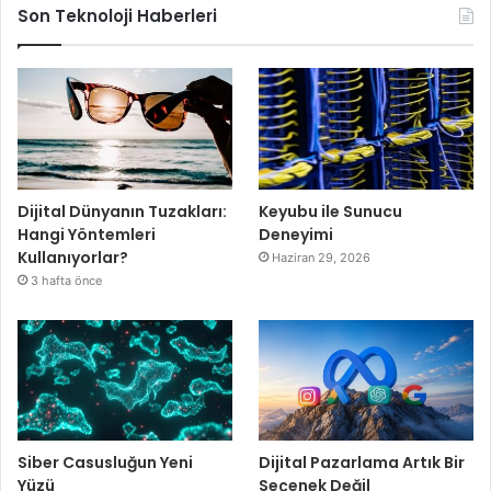
Son Teknoloji Haberleri
Dijital Dünyanın Tuzakları:
Keyubu ile Sunucu
Hangi Yöntemleri
Deneyimi
Kullanıyorlar?
Haziran 29, 2026
3 hafta önce
Siber Casusluğun Yeni
Dijital Pazarlama Artık Bir
Yüzü
Seçenek Değil