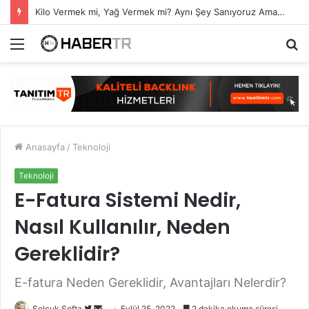
Kilo Vermek mi, Yağ Vermek mi? Aynı Şey Sanıyoruz Ama Değil!
Menü
A
y
...
Anasayfa
/
Teknoloji
Teknoloji
E-Fatura Sistemi Nedir,
Nasıl Kullanılır, Neden
Gereklidir?
E-fatura Neden Gereklidir, Avantajları Nelerdir?
Twitter'da
Bir
Selçuk Softa
Eylül 25, 2022
2 dakika okuma süresi