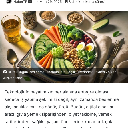
Bir
HaberTR
Mart 29, 2025
3 dakika okuma süresi
e-
posta
göndermek
Dijital Çağda Beslenme: Teknolojinin Sağlık Üzerindeki Etkileri ve Yeni
Alışkanlıklar
Teknolojinin hayatımızın her alanına entegre olması,
sadece iş yapma şeklimizi değil, aynı zamanda beslenme
alışkanlıklarımızı da dönüştürdü. Bugün, dijital cihazlar
aracılığıyla yemek siparişinden, diyet takibine, yemek
tariflerinden, sağlıklı yaşam önerilerine kadar pek çok