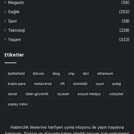
Magazin
(39)
Sağlık
(253)
Spor
(38)
Teknoloji
(228)
Yaşam
(322)
Etiketler
battlefield
bitcoin
blog
chp
dizi
ethereum
kripto para
metaverse
nft
otomobil
oyun
pubg
sanat
siber güvenlik
siyaset
sosyal medya
voleybol
yapay zeka
Habercilik ilkelerine harfiyen uyma misyonu ile yayın hayatına
başlayan; Türkiye ve dünyada haber niteliği taşıyan tüm gelişmeleri