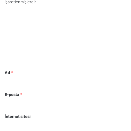
işaretlenmişlerdir
Y
o
r
u
m
*
Ad
*
E-posta
*
İnternet sitesi