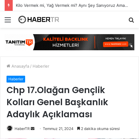
Kilo Vermek mi, Yağ Vermek mi? Aynı Şey Sanıyoruz Ama Değil!
Menü
A
y
...
Anasayfa
/
Haberler
Haberler
Chp 17.Olağan Gençlik
Kolları Genel Başkanlık
Adaylık Açıklaması
Bir
HaberTR
Temmuz 21, 2024
2 dakika okuma süresi
e-