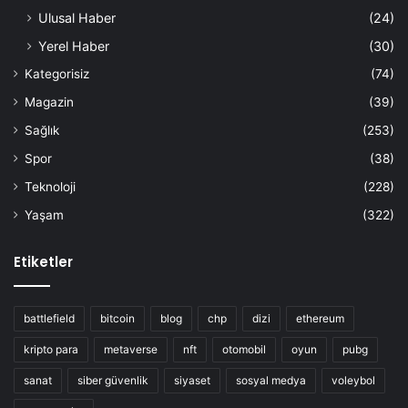
Ulusal Haber
(24)
Yerel Haber
(30)
Kategorisiz
(74)
Magazin
(39)
Sağlık
(253)
Spor
(38)
Teknoloji
(228)
Yaşam
(322)
Etiketler
battlefield
bitcoin
blog
chp
dizi
ethereum
kripto para
metaverse
nft
otomobil
oyun
pubg
sanat
siber güvenlik
siyaset
sosyal medya
voleybol