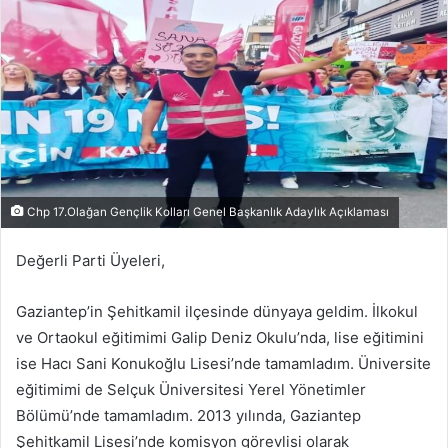
posta
göndermek
Chp 17.Olağan Gençlik Kolları Genel Başkanlık Adaylık Açıklaması
Değerli Parti Üyeleri,
Gaziantep’in Şehitkamil ilçesinde dünyaya geldim. İlkokul
ve Ortaokul eğitimimi Galip Deniz Okulu’nda, lise eğitimini
ise Hacı Sani Konukoğlu Lisesi’nde tamamladım. Üniversite
eğitimimi de Selçuk Üniversitesi Yerel Yönetimler
Bölümü’nde tamamladım. 2013 yılında, Gaziantep
Şehitkamil Lisesi’nde komisyon görevlisi olarak