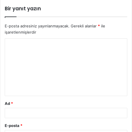
Bir yanıt yazın
E-posta adresiniz yayınlanmayacak.
Gerekli alanlar
*
ile
işaretlenmişlerdir
Y
o
r
u
m
*
Ad
*
E-posta
*