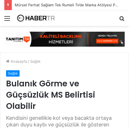
Mürsel Ferhat Sağlam Tek Rumeli Tv’de Marka Atölyesi Programına Konuk Oldu
Menü
A
y
...
Anasayfa
/
Sağlık
Sağlık
Bulanık Görme ve
Güçsüzlük MS Belirtisi
Olabilir
Kendisini genellikle kol veya bacakta ortaya
çıkan duyu kaybı ve güçsüzlük ile gösteren