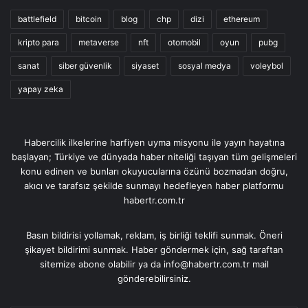
battlefield
bitcoin
blog
chp
dizi
ethereum
kripto para
metaverse
nft
otomobil
oyun
pubg
sanat
siber güvenlik
siyaset
sosyal medya
voleybol
yapay zeka
Habercilik ilkelerine harfiyen uyma misyonu ile yayın hayatına
başlayan; Türkiye ve dünyada haber niteliği taşıyan tüm gelişmeleri
konu edinen ve bunları okuyucularına özünü bozmadan doğru,
akıcı ve tarafsız şekilde sunmayı hedefleyen haber platformu
habertr.com.tr
Basın bildirisi yollamak, reklam, iş birliği teklifi sunmak. Öneri
şikayet bildirimi sunmak. Haber göndermek için, sağ taraftan
sitemize abone olabilir ya da info@habertr.com.tr mail
gönderebilirsiniz.