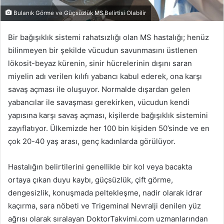
Bulanık Görme ve Güçsüzlük MS Belirtisi Olabilir
Bir bağışıklık sistemi rahatsızlığı olan MS hastalığı; henüz
bilinmeyen bir şekilde vücudun savunmasını üstlenen
lökosit-beyaz kürenin, sinir hücrelerinin dışını saran
miyelin adı verilen kılıfı yabancı kabul ederek, ona karşı
savaş açması ile oluşuyor. Normalde dışardan gelen
yabancılar ile savaşması gerekirken, vücudun kendi
yapısına karşı savaş açması, kişilerde bağışıklık sistemini
zayıflatıyor. Ülkemizde her 100 bin kişiden 50’sinde ve en
çok 20-40 yaş arası, genç kadınlarda görülüyor.
Hastalığın belirtilerini genellikle bir kol veya bacakta
ortaya çıkan duyu kaybı, güçsüzlük, çift görme,
dengesizlik, konuşmada peltekleşme, nadir olarak idrar
kaçırma, sara nöbeti ve Trigeminal Nevralji denilen yüz
ağrısı olarak sıralayan DoktorTakvimi.com uzmanlarından