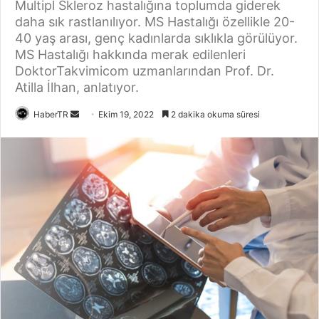
Multipl Skleroz hastalığına toplumda giderek
daha sık rastlanılıyor. MS Hastalığı özellikle 20-
40 yaş arası, genç kadınlarda sıklıkla görülüyor.
MS Hastalığı hakkında merak edilenleri
DoktorTakvimicom uzmanlarından Prof. Dr.
Atilla İlhan, anlatıyor.
Bir
HaberTR
Ekim 19, 2022
2 dakika okuma süresi
e-
posta
göndermek