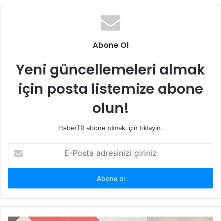
Abone Ol
Yeni güncellemeleri almak
için posta listemize abone
olun!
HaberTR abone olmak için tıklayın.
E-
Posta
adresinizi
giriniz