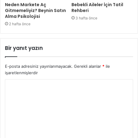
Neden Markete Aç
Bebekli Aileler İçin Tatil
Gitmemeliyiz? Beynin Satın
Rehberi
Alma Psikolojisi
3 hafta önce
2 hafta önce
Bir yanıt yazın
E-posta adresiniz yayınlanmayacak.
Gerekli alanlar
*
ile
işaretlenmişlerdir
Y
o
r
u
m
*