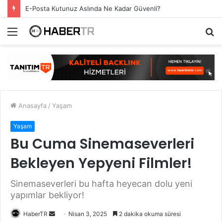
E-Posta Kutunuz Aslında Ne Kadar Güvenli?
Menü
A
y
...
Anasayfa
/
Yaşam
Yaşam
Bu Cuma Sinemaseverleri
Bekleyen Yepyeni Filmler!
Sinemaseverleri bu hafta heyecan dolu yeni
yapımlar bekliyor!
Bir
HaberTR
Nisan 3, 2025
2 dakika okuma süresi