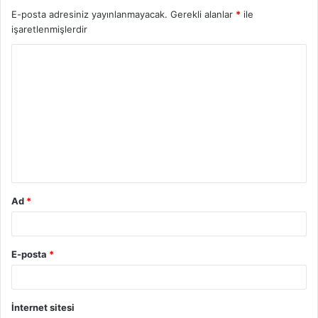
E-posta adresiniz yayınlanmayacak.
Gerekli alanlar
*
ile
işaretlenmişlerdir
Y
o
r
u
m
*
Ad
*
E-posta
*
İnternet sitesi