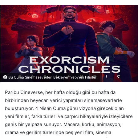
e-
posta
göndermek
Bu Cuma Sinemaseverleri Bekleyen Yepyeni Filmler!
Paribu Cineverse, her hafta olduğu gibi bu hafta da
birbirinden heyecan verici yapımları sinemaseverlerle
buluşturuyor. 4 Nisan Cuma günü vizyona girecek olan
yeni filmler, farklı türleri ve çarpıcı hikayeleriyle izleyicilere
geniş bir yelpaze sunuyor. Macera, korku, animasyon,
drama ve gerilim türlerinde beş yeni film, sinema