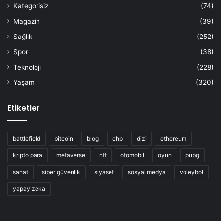
Kategorisiz
(74)
Magazin
(39)
Sağlık
(252)
Spor
(38)
Teknoloji
(228)
Yaşam
(320)
Etiketler
battlefield
bitcoin
blog
chp
dizi
ethereum
kripto para
metaverse
nft
otomobil
oyun
pubg
sanat
siber güvenlik
siyaset
sosyal medya
voleybol
yapay zeka