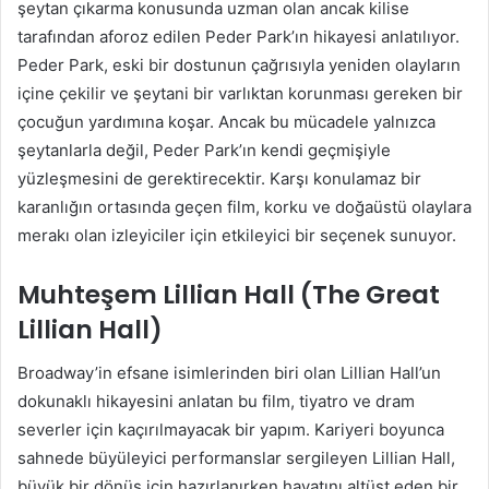
şeytan çıkarma konusunda uzman olan ancak kilise
tarafından aforoz edilen Peder Park’ın hikayesi anlatılıyor.
Peder Park, eski bir dostunun çağrısıyla yeniden olayların
içine çekilir ve şeytani bir varlıktan korunması gereken bir
çocuğun yardımına koşar. Ancak bu mücadele yalnızca
şeytanlarla değil, Peder Park’ın kendi geçmişiyle
yüzleşmesini de gerektirecektir. Karşı konulamaz bir
karanlığın ortasında geçen film, korku ve doğaüstü olaylara
merakı olan izleyiciler için etkileyici bir seçenek sunuyor.
Muhteşem Lillian Hall (The Great
Lillian Hall)
Broadway’in efsane isimlerinden biri olan Lillian Hall’un
dokunaklı hikayesini anlatan bu film, tiyatro ve dram
severler için kaçırılmayacak bir yapım. Kariyeri boyunca
sahnede büyüleyici performanslar sergileyen Lillian Hall,
büyük bir dönüş için hazırlanırken hayatını altüst eden bir