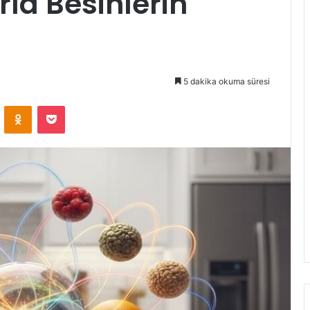
la Besinlerin
5 dakika okuma süresi
VKontakte
Odnoklassniki
Pocket