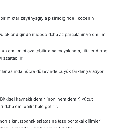
ir miktar zeytinyağıyla pişirildiğinde likopenin
suyu eklendiğinde midede daha az parçalanır ve emilimi
onun emilimini azaltabilir ama mayalanma, filizlendirme
 azaltabilir.
r aslında hücre düzeyinde büyük farklar yaratıyor.
. Bitkisel kaynaklı demir (non-hem demir) vücut
i daha emilebilir hâle getirir.
on sıkın, ıspanak salatasına taze portakal dilimleri