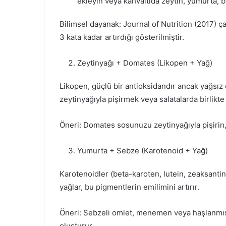
ekleyin veya kahvaltıda zeytin, yumurta, b
Bilimsel dayanak: Journal of Nutrition (2017) ça
3 kata kadar artırdığı gösterilmiştir.
Zeytinyağı + Domates (Likopen + Yağ)
Likopen, güçlü bir antioksidandır ancak yağsı
zeytinyağıyla pişirmek veya salatalarda birlikte k
Öneri: Domates sosunuzu zeytinyağıyla pişirin,
Yumurta + Sebze (Karotenoid + Yağ)
Karotenoidler (beta-karoten, lutein, zeaksanti
yağlar, bu pigmentlerin emilimini artırır.
Öneri: Sebzeli omlet, menemen veya haşlanmış
oluşturur.