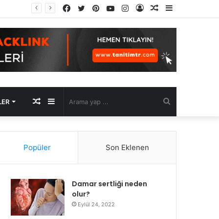
Facebook
Twitter
Pinterest
YouTube
Instagram
Kayıt
Rastgele
Kenar
Ol
Makale
Bölmesi
Rastgele
Kenar
Arama
LER
Makale
Bölmesi
yap
Popüler
Son Eklenen
...
Damar sertliği neden
olur?
Eylül 24, 2022