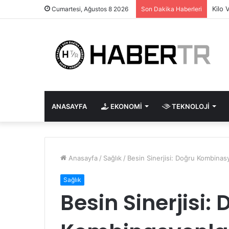
Kilo 
Cumartesi, Ağustos 8 2026
Son Dakika Haberleri
ANASAYFA
EKONOMI
TEKNOLOJI
Anasayfa
/
Sağlık
/
Besin Sinerjisi: Doğru Kombinasy
Sağlık
Besin Sinerjisi: