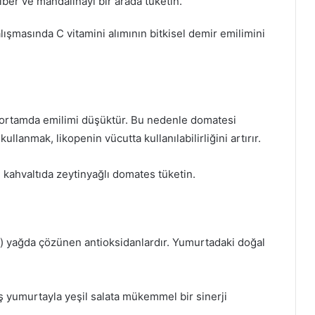
iber ve mandalinayı bir arada tüketin.
lışmasında C vitamini alımının bitkisel demir emilimini
z ortamda emilimi düşüktür. Bu nedenle domatesi
ullanmak, likopenin vücutta kullanılabilirliğini artırır.
 kahvaltıda zeytinyağlı domates tüketin.
n) yağda çözünen antioksidanlardır. Yumurtadaki doğal
 yumurtayla yeşil salata mükemmel bir sinerji