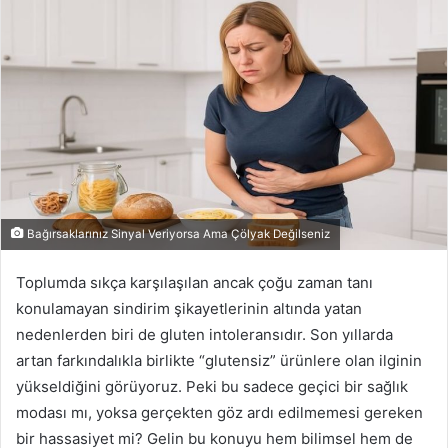
posta
göndermek
Bağırsaklarınız Sinyal Veriyorsa Ama Çölyak Değilseniz
Toplumda sıkça karşılaşılan ancak çoğu zaman tanı
konulamayan sindirim şikayetlerinin altında yatan
nedenlerden biri de gluten intoleransıdır. Son yıllarda
artan farkındalıkla birlikte “glutensiz” ürünlere olan ilginin
yükseldiğini görüyoruz. Peki bu sadece geçici bir sağlık
modası mı, yoksa gerçekten göz ardı edilmemesi gereken
bir hassasiyet mi? Gelin bu konuyu hem bilimsel hem de