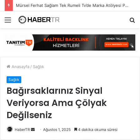
Mürsel Ferhat Sağlam Tek Rumeli Tv’de Marka Atölyesi Programına Konuk Oldu
Menü
A
y
...
Anasayfa
/
Sağlık
Sağlık
Bağırsaklarınız Sinyal
Veriyorsa Ama Çölyak
Değilseniz
Bir
HaberTR
Ağustos 1, 2025
4 dakika okuma süresi
e-