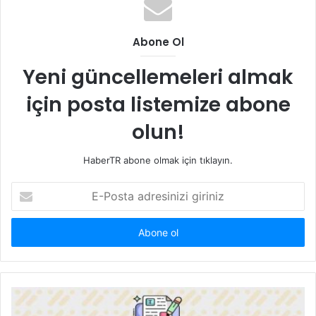
Abone Ol
Yeni güncellemeleri almak
için posta listemize abone
olun!
HaberTR abone olmak için tıklayın.
E-
Posta
adresinizi
giriniz