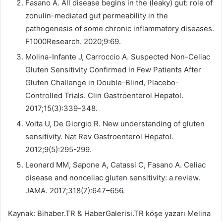
Fasano A. All disease begins in the (leaky) gut: role of
zonulin-mediated gut permeability in the
pathogenesis of some chronic inflammatory diseases.
F1000Research. 2020;9:69.
Molina-Infante J, Carroccio A. Suspected Non-Celiac
Gluten Sensitivity Confirmed in Few Patients After
Gluten Challenge in Double-Blind, Placebo-
Controlled Trials. Clin Gastroenterol Hepatol.
2017;15(3):339-348.
Volta U, De Giorgio R. New understanding of gluten
sensitivity. Nat Rev Gastroenterol Hepatol.
2012;9(5):295-299.
Leonard MM, Sapone A, Catassi C, Fasano A. Celiac
disease and nonceliac gluten sensitivity: a review.
JAMA. 2017;318(7):647–656.
Kaynak: Bihaber.TR & HaberGalerisi.TR köşe yazarı Melina