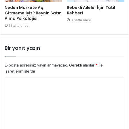
Neden Markete Aç
Bebekli Aileler İçin Tatil
Gitmemeliyiz? Beynin Satın
Rehberi
Alma Psikolojisi
3 hafta önce
2 hafta önce
Bir yanıt yazın
E-posta adresiniz yayınlanmayacak.
Gerekli alanlar
*
ile
işaretlenmişlerdir
Y
o
r
u
m
*