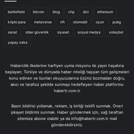
battlefield
bitcoin
blog
chp
dizi
ethereum
kripto para
metaverse
nft
otomobil
oyun
pubg
sanat
siber güvenlik
siyaset
sosyal medya
voleybol
yapay zeka
Habercilik ilkelerine harfiyen uyma misyonu ile yayın hayatına
başlayan; Türkiye ve dünyada haber niteliği taşıyan tüm gelişmeleri
konu edinen ve bunları okuyucularına özünü bozmadan doğru,
akıcı ve tarafsız şekilde sunmayı hedefleyen haber platformu
habertr.com.tr
Basın bildirisi yollamak, reklam, iş birliği teklifi sunmak. Öneri
şikayet bildirimi sunmak. Haber göndermek için, sağ taraftan
sitemize abone olabilir ya da info@habertr.com.tr mail
gönderebilirsiniz.