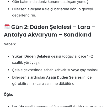
Gün batımında deniz kenarında akşam yemeği.
Dilerseniz akşam Kaleiçi barlarına dönüp geceyi
değerlendirin.
Gün 2:
Düden Şelalesi – Lara –
Antalya Akvaryum – Sandland
Sabah:
Yukarı Düden Şelalesi
gezisi (doğayla iç içe 1–2
saatlik yürüyüş).
Şelale çevresinde sabah kahvaltısı veya çay molası.
Dilerseniz ardından
Aşağı Düden Şelalesi
’ni de
görebilirsiniz (Lara sahiline dökülür).
Öğle:
Lara’da sahil kenarında öğle yemeği (balık restoranları