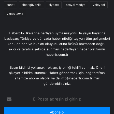
sanat
siber güvenlik
siyaset
sosyal medya
voleybol
yapay zeka
Habercilik ilkelerine harfiyen uyma misyonu ile yayın hayatına
başlayan; Türkiye ve dünyada haber niteliği taşıyan tüm gelişmeleri
konu edinen ve bunları okuyucularına özünü bozmadan doğru,
akıcı ve tarafsız şekilde sunmayı hedefleyen haber platformu
habertr.com.tr
Basın bildirisi yollamak, reklam, iş birliği teklifi sunmak. Öneri
şikayet bildirimi sunmak. Haber göndermek için, sağ taraftan
sitemize abone olabilir ya da info@habertr.com.tr mail
gönderebilirsiniz.
E-
Posta
adresinizi
giriniz