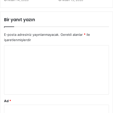
Bir yanıt yazın
E-posta adresiniz yayınlanmayacak.
Gerekli alanlar
*
ile
işaretlenmişlerdir
Y
o
r
u
m
*
Ad
*