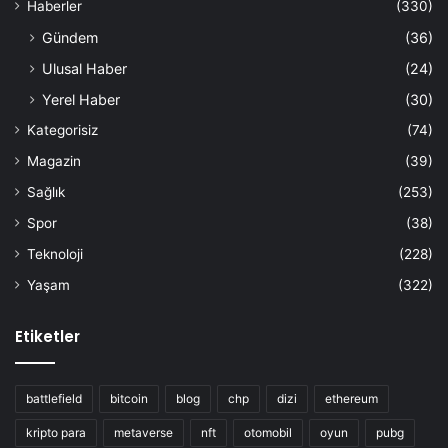
Haberler
(330)
Gündem
(36)
Ulusal Haber
(24)
Yerel Haber
(30)
Kategorisiz
(74)
Magazin
(39)
Sağlık
(253)
Spor
(38)
Teknoloji
(228)
Yaşam
(322)
Etiketler
battlefield
bitcoin
blog
chp
dizi
ethereum
kripto para
metaverse
nft
otomobil
oyun
pubg