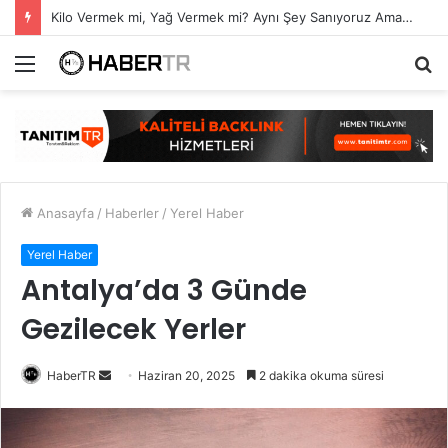
7 Ağustos Haftasında Vizyona Girecek Filmler
Menü
A
y
...
Anasayfa
/
Haberler
/
Yerel Haber
Yerel Haber
Antalya’da 3 Günde
Gezilecek Yerler
Bir
HaberTR
Haziran 20, 2025
2 dakika okuma süresi
e-
posta
göndermek